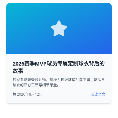
2026赛季MVP球员专属定制球衣背后的
故事
独家专访装备设计师，揭秘为顶级球星打造专属足球队员
球衣的匠心工艺与细节考量。
2026年8月12日
阅读全文