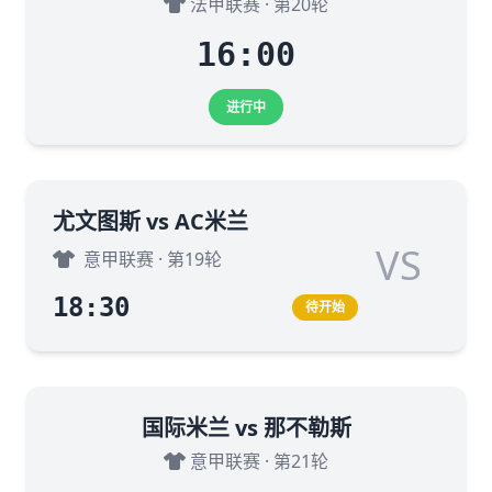
法甲联赛 · 第20轮
16:00
进行中
尤文图斯 vs AC米兰
VS
意甲联赛 · 第19轮
18:30
待开始
国际米兰 vs 那不勒斯
意甲联赛 · 第21轮