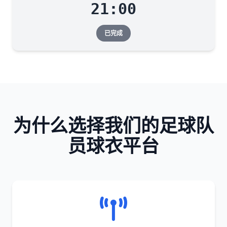
21:00
已完成
为什么选择我们的足球队
员球衣平台