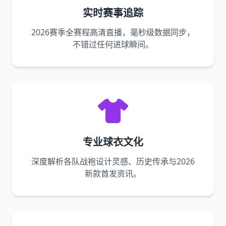
实时赛事追踪
2026赛季全赛程高清直播，毫秒级数据同步，
不错过任何进球瞬间。
专业球衣文化
深度解析各队战袍设计灵感、历史传承与2026
新款首发资讯。